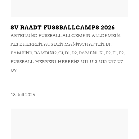
SV RAADT FUSSBALLCAMPS 2026
ABTEILUNG FUSSBALL ALLGEMEIN
,
ALLGEMEIN
,
ALTE HERREN
,
AUS DEN MANNSCHAFTEN
,
B1
,
BAMBINI1
,
BAMBINI2
,
C1
,
D1
,
D2
,
DAMEN1
,
E1
,
E2
,
F1
,
F2
,
FUSSBALL
,
HERREN1
,
HERREN2
,
U11
,
U13
,
U15
,
U17
,
U7
,
U9
13. Juli 2026