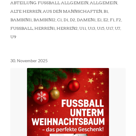
ABTEILUNG FUSSBALL ALLGEMEIN
,
ALLGEMEIN
,
ALTE HERREN
,
AUS DEN MANNSCHAFTEN
,
B1
,
BAMBINI1
,
BAMBINI2
,
C1
,
D1
,
D2
,
DAMEN1
,
E1
,
E2
,
F1
,
F2
,
FUSSBALL
,
HERREN1
,
HERREN2
,
U11
,
U13
,
U15
,
U17
,
U7
,
U9
30. November 2025