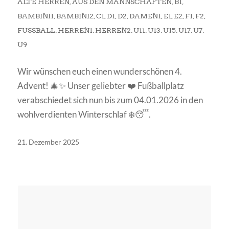
ALTE HERREN
,
AUS DEN MANNSCHAFTEN
,
B1
,
BAMBINI1
,
BAMBINI2
,
C1
,
D1
,
D2
,
DAMEN1
,
E1
,
E2
,
F1
,
F2
,
FUSSBALL
,
HERREN1
,
HERREN2
,
U11
,
U13
,
U15
,
U17
,
U7
,
U9
Wir wünschen euch einen wunderschönen 4.
Advent! 🎄✨ Unser geliebter ❤️ Fußballplatz
verabschiedet sich nun bis zum 04.01.2026 in den
wohlverdienten Winterschlaf ❄️😴.
21. Dezember 2025