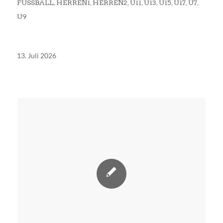
FUSSBALL
,
HERREN1
,
HERREN2
,
U11
,
U13
,
U15
,
U17
,
U7
,
U9
13. Juli 2026