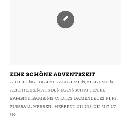
EINE SCHÖNE ADVENTSZEIT
ABTEILUNG FUSSBALL ALLGEMEIN
,
ALLGEMEIN
,
ALTE HERREN
,
AUS DEN MANNSCHAFTEN
,
B1
,
BAMBINI1
,
BAMBINI2
,
C1
,
D1
,
D2
,
DAMEN1
,
E1
,
E2
,
F1
,
F2
,
FUSSBALL
,
HERREN1
,
HERREN2
,
U11
,
U13
,
U15
,
U17
,
U7
,
U9