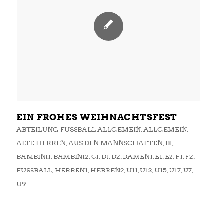
EIN FROHES WEIHNACHTSFEST
ABTEILUNG FUSSBALL ALLGEMEIN
,
ALLGEMEIN
,
ALTE HERREN
,
AUS DEN MANNSCHAFTEN
,
B1
,
BAMBINI1
,
BAMBINI2
,
C1
,
D1
,
D2
,
DAMEN1
,
E1
,
E2
,
F1
,
F2
,
FUSSBALL
,
HERREN1
,
HERREN2
,
U11
,
U13
,
U15
,
U17
,
U7
,
U9