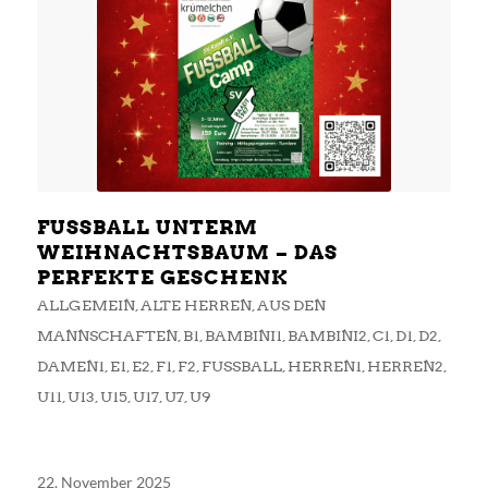
FUSSBALL UNTERM
WEIHNACHTSBAUM – DAS
PERFEKTE GESCHENK
ALLGEMEIN
,
ALTE HERREN
,
AUS DEN
MANNSCHAFTEN
,
B1
,
BAMBINI1
,
BAMBINI2
,
C1
,
D1
,
D2
,
DAMEN1
,
E1
,
E2
,
F1
,
F2
,
FUSSBALL
,
HERREN1
,
HERREN2
,
U11
,
U13
,
U15
,
U17
,
U7
,
U9
22. November 2025