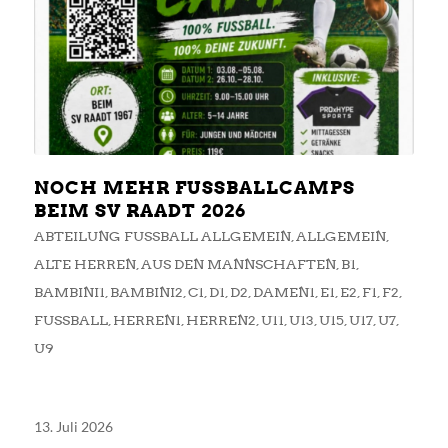
NOCH MEHR FUSSBALLCAMPS B
EIM SV RAADT 2026
ABTEILUNG FUSSBALL ALLGEMEIN
,
ALLGEMEIN
,
ALTE HERREN
,
AUS DEN MANNSCHAFTEN
,
B1
,
BAMBINI1
,
BAMBINI2
,
C1
,
D1
,
D2
,
DAMEN1
,
E1
,
E2
,
F1
,
F2
,
FUSSBALL
,
HERREN1
,
HERREN2
,
U11
,
U13
,
U15
,
U17
,
U7
,
U9
13. Juli 2026