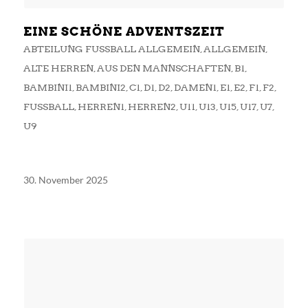
EINE SCHÖNE ADVENTSZEIT
ABTEILUNG FUSSBALL ALLGEMEIN
,
ALLGEMEIN
,
ALTE HERREN
,
AUS DEN MANNSCHAFTEN
,
B1
,
BAMBINI1
,
BAMBINI2
,
C1
,
D1
,
D2
,
DAMEN1
,
E1
,
E2
,
F1
,
F2
,
FUSSBALL
,
HERREN1
,
HERREN2
,
U11
,
U13
,
U15
,
U17
,
U7
,
U9
30. November 2025