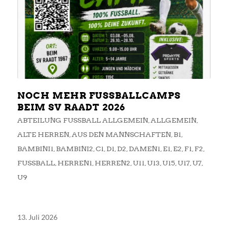
NOCH MEHR FUSSBALLCAMPS B
EIM SV RAADT 2026
ABTEILUNG FUSSBALL ALLGEMEIN
,
ALLGEMEIN
,
ALTE HERREN
,
AUS DEN MANNSCHAFTEN
,
B1
,
BAMBINI1
,
BAMBINI2
,
C1
,
D1
,
D2
,
DAMEN1
,
E1
,
E2
,
F1
,
F2
,
FUSSBALL
,
HERREN1
,
HERREN2
,
U11
,
U13
,
U15
,
U17
,
U7
,
U9
13. Juli 2026