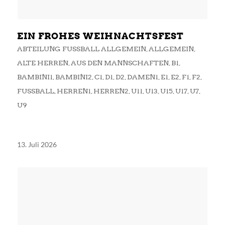
EIN FROHES WEIHNACHTSFEST
ABTEILUNG FUSSBALL ALLGEMEIN
,
ALLGEMEIN
,
ALTE HERREN
,
AUS DEN MANNSCHAFTEN
,
B1
,
BAMBINI1
,
BAMBINI2
,
C1
,
D1
,
D2
,
DAMEN1
,
E1
,
E2
,
F1
,
F2
,
FUSSBALL
,
HERREN1
,
HERREN2
,
U11
,
U13
,
U15
,
U17
,
U7
,
U9
13. Juli 2026