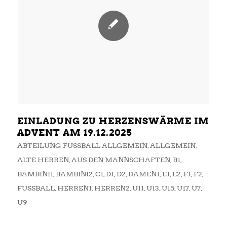
EINLADUNG ZU HERZENSWÄRME IM
ADVENT AM 19.12.2025
ABTEILUNG FUSSBALL ALLGEMEIN
,
ALLGEMEIN
,
ALTE HERREN
,
AUS DEN MANNSCHAFTEN
,
B1
,
BAMBINI1
,
BAMBINI2
,
C1
,
D1
,
D2
,
DAMEN1
,
E1
,
E2
,
F1
,
F2
,
FUSSBALL
,
HERREN1
,
HERREN2
,
U11
,
U13
,
U15
,
U17
,
U7
,
U9