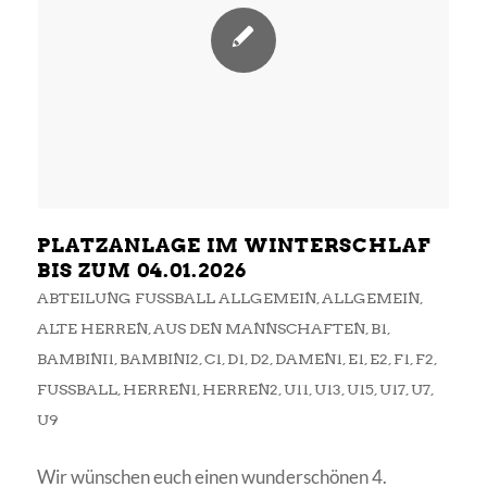
PLATZANLAGE IM WINTERSCHLAF
BIS ZUM 04.01.2026
ABTEILUNG FUSSBALL ALLGEMEIN
,
ALLGEMEIN
,
ALTE HERREN
,
AUS DEN MANNSCHAFTEN
,
B1
,
BAMBINI1
,
BAMBINI2
,
C1
,
D1
,
D2
,
DAMEN1
,
E1
,
E2
,
F1
,
F2
,
FUSSBALL
,
HERREN1
,
HERREN2
,
U11
,
U13
,
U15
,
U17
,
U7
,
U9
Wir wünschen euch einen wunderschönen 4.