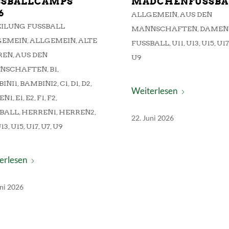
SBALLCAMPS 2
MÄDCHENFUSSBA
ALLGEMEIN
,
AUS DEN
ILUNG FUSSBALL A
MANNSCHAFTEN
,
DAMEN
EMEIN
,
ALLGEMEIN
,
ALTE
FUSSBALL
,
U11
,
U13
,
U15
,
U1
REN
,
AUS DEN
U9
NSCHAFTEN
,
B1
,
INI1
,
BAMBINI2
,
C1
,
D1
,
D2
,
Weiterlesen
EN1
,
E1
,
E2
,
F1
,
F2
,
BALL
,
HERREN1
,
HERREN2
,
22. Juni 2026
13
,
U15
,
U17
,
U7
,
U9
erlesen
uni 2026