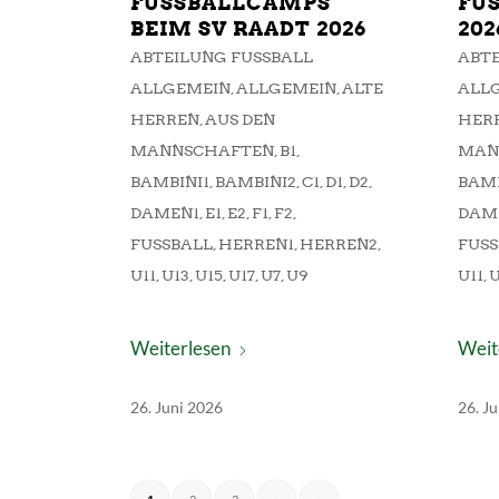
FUSSBALLCAMPS B
FUS
EIM SV RAADT 2026
026
ABTEILUNG FUSSBALL A
ABTE
LLGEMEIN
,
ALLGEMEIN
,
ALTE
LLG
HERREN
,
AUS DEN
HER
MANNSCHAFTEN
,
B1
,
MAN
BAMBINI1
,
BAMBINI2
,
C1
,
D1
,
D2
,
BAMB
DAMEN1
,
E1
,
E2
,
F1
,
F2
,
DAM
FUSSBALL
,
HERREN1
,
HERREN2
,
FUSS
U11
,
U13
,
U15
,
U17
,
U7
,
U9
U11
,
U
Weiterlesen
Weit
26. Juni 2026
26. J