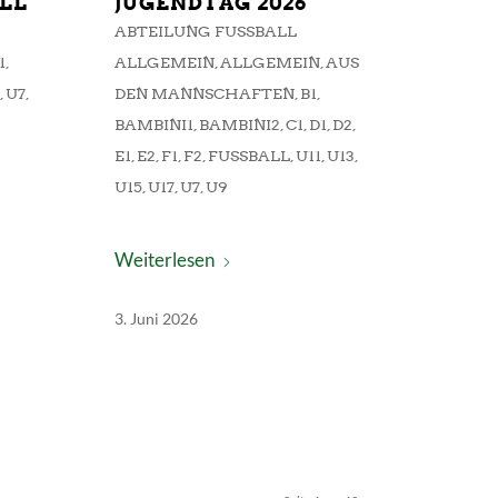
LL
JUGENDTAG 2026
ABTEILUNG FUSSBALL A
1
,
LLGEMEIN
,
ALLGEMEIN
,
AUS
7
,
U7
,
DEN MANNSCHAFTEN
,
B1
,
BAMBINI1
,
BAMBINI2
,
C1
,
D1
,
D2
,
E1
,
E2
,
F1
,
F2
,
FUSSBALL
,
U11
,
U13
,
U15
,
U17
,
U7
,
U9
Weiterlesen
3. Juni 2026