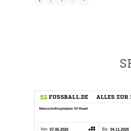
1
2
3
›
»
S