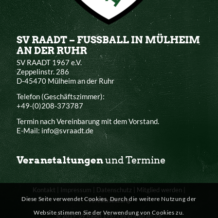
SV RAADT – FUSSBALL IN MÜLHEIM
AN DER RUHR
SV RAADT 1967 e.V.
Zeppelinstr. 286
D-45470 Mülheim an der Ruhr
Telefon (Geschäftszimmer):
+49-(0)208-373787
Termin nach Vereinbarung mit dem Vorstand.
E-Mail: info@svraadt.de
Veranstaltungen
und Termine
Kontakt
|
Impressum
|
Datenschutz
|
Mitglied werden
|
Diese Seite verwendet Cookies. Durch die weitere Nutzung der
Vereinssatzung
Website stimmen Sie der Verwendung von Cookies zu.
© 2019 -SV Raadt 1967 |
by printbrain.de