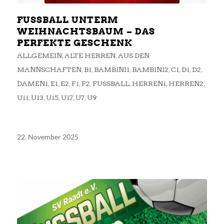
FUSSBALL UNTERM
WEIHNACHTSBAUM – DAS
PERFEKTE GESCHENK
ALLGEMEIN
,
ALTE HERREN
,
AUS DEN
MANNSCHAFTEN
,
B1
,
BAMBINI1
,
BAMBINI2
,
C1
,
D1
,
D2
,
DAMEN1
,
E1
,
E2
,
F1
,
F2
,
FUSSBALL
,
HERREN1
,
HERREN2
,
U11
,
U13
,
U15
,
U17
,
U7
,
U9
22. November 2025