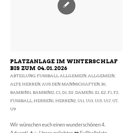
PLATZANLAGE IM WINTERSCHLAF
BIS ZUM 04.01.2026
ABTEILUNG FUSSBALL ALLGEMEIN
,
ALLGEMEIN
,
ALTE HERREN
,
AUS DEN MANNSCHAFTEN
,
B1
,
BAMBINI1
,
BAMBINI2
,
C1
,
D1
,
D2
,
DAMEN1
,
E1
,
E2
,
F1
,
F2
,
FUSSBALL
,
HERREN1
,
HERREN2
,
U11
,
U13
,
U15
,
U17
,
U7
,
U9
Wir wünschen euch einen wunderschönen 4.
Advent! 🎄✨ Unser geliebter ❤️ Fußballplatz