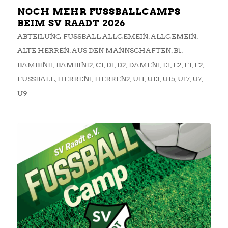
NOCH MEHR FUSSBALLCAMPS B
EIM SV RAADT 2026
ABTEILUNG FUSSBALL ALLGEMEIN
,
ALLGEMEIN
,
ALTE HERREN
,
AUS DEN MANNSCHAFTEN
,
B1
,
BAMBINI1
,
BAMBINI2
,
C1
,
D1
,
D2
,
DAMEN1
,
E1
,
E2
,
F1
,
F2
,
FUSSBALL
,
HERREN1
,
HERREN2
,
U11
,
U13
,
U15
,
U17
,
U7
,
U9