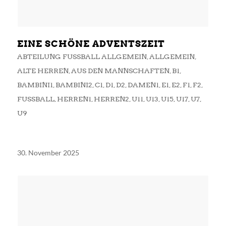
EINE SCHÖNE ADVENTSZEIT
ABTEILUNG FUSSBALL ALLGEMEIN
,
ALLGEMEIN
,
ALTE HERREN
,
AUS DEN MANNSCHAFTEN
,
B1
,
BAMBINI1
,
BAMBINI2
,
C1
,
D1
,
D2
,
DAMEN1
,
E1
,
E2
,
F1
,
F2
,
FUSSBALL
,
HERREN1
,
HERREN2
,
U11
,
U13
,
U15
,
U17
,
U7
,
U9
30. November 2025