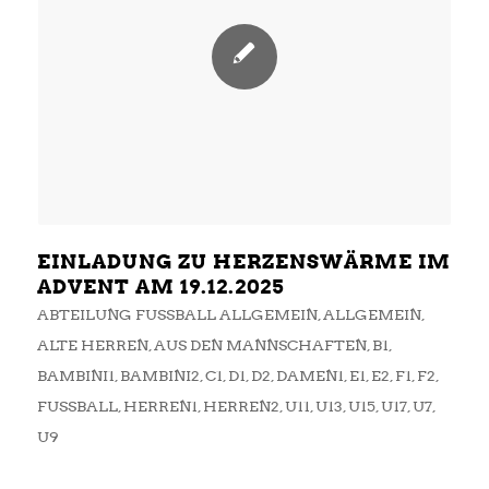
EINLADUNG ZU HERZENSWÄRME IM
ADVENT AM 19.12.2025
ABTEILUNG FUSSBALL ALLGEMEIN
,
ALLGEMEIN
,
ALTE HERREN
,
AUS DEN MANNSCHAFTEN
,
B1
,
BAMBINI1
,
BAMBINI2
,
C1
,
D1
,
D2
,
DAMEN1
,
E1
,
E2
,
F1
,
F2
,
FUSSBALL
,
HERREN1
,
HERREN2
,
U11
,
U13
,
U15
,
U17
,
U7
,
U9