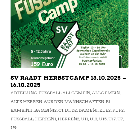
SV RAADT HERBSTCAMP 13.10.2025 –
16.10.2025
ABTEILUNG FUSSBALL ALLGEMEIN
,
ALLGEMEIN
,
ALTE HERREN
,
AUS DEN MANNSCHAFTEN
,
B1
,
BAMBINI1
,
BAMBINI2
,
C1
,
D1
,
D2
,
DAMEN1
,
E1
,
E2
,
F1
,
F2
,
FUSSBALL
,
HERREN1
,
HERREN2
,
U11
,
U13
,
U15
,
U17
,
U7
,
U9