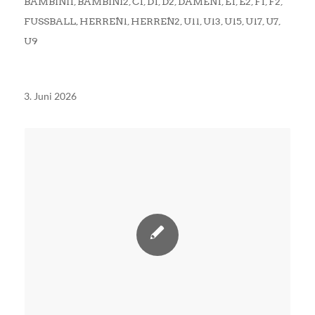
BAMBINI1
,
BAMBINI2
,
C1
,
D1
,
D2
,
DAMEN1
,
E1
,
E2
,
F1
,
F2
,
FUSSBALL
,
HERREN1
,
HERREN2
,
U11
,
U13
,
U15
,
U17
,
U7
,
U9
3. Juni 2026