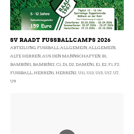
SV RAADT FUSSBALLCAMPS 2026
ABTEILUNG FUSSBALL ALLGEMEIN
,
ALLGEMEIN
,
ALTE HERREN
,
AUS DEN MANNSCHAFTEN
,
B1
,
BAMBINI1
,
BAMBINI2
,
C1
,
D1
,
D2
,
DAMEN1
,
E1
,
E2
,
F1
,
F2
,
FUSSBALL
,
HERREN1
,
HERREN2
,
U11
,
U13
,
U15
,
U17
,
U7
,
U9