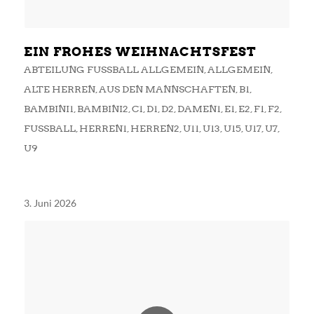
EIN FROHES WEIHNACHTSFEST
ABTEILUNG FUSSBALL ALLGEMEIN
,
ALLGEMEIN
,
ALTE HERREN
,
AUS DEN MANNSCHAFTEN
,
B1
,
BAMBINI1
,
BAMBINI2
,
C1
,
D1
,
D2
,
DAMEN1
,
E1
,
E2
,
F1
,
F2
,
FUSSBALL
,
HERREN1
,
HERREN2
,
U11
,
U13
,
U15
,
U17
,
U7
,
U9
3. Juni 2026