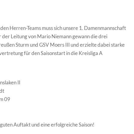
eiden Herren-Teams muss sich unsere 1. Damenmannschaft
r der Leitung von Mario Niemann gewann die drei
reußen Sturm und GSV Moers III und erzielte dabei starke
ertretung für den Saisonstart in die Kreisliga A
nslaken II
dt
um 09
uten Auftakt und eine erfolgreiche Saison!