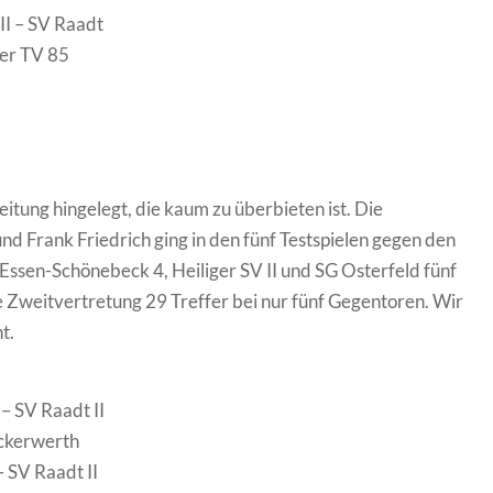
II – SV Raadt
er TV 85
tung hingelegt, die kaum zu überbieten ist. Die
d Frank Friedrich ging in den fünf Testspielen gegen den
Essen-Schönebeck 4, Heiliger SV II und SG Osterfeld fünf
re Zweitvertretung 29 Treffer bei nur fünf Gegentoren. Wir
t.
– SV Raadt II
eckerwerth
 SV Raadt II