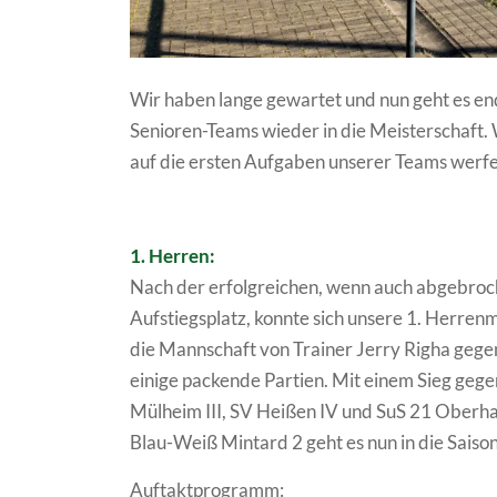
Wir haben lange gewartet und nun geht es en
Senioren-Teams wieder in die Meisterschaft. 
auf die ersten Aufgaben unserer Teams werfe
1. Herren:
Nach der erfolgreichen, wenn auch abgebroch
Aufstiegsplatz, konnte sich unsere 1. Herrenm
die Mannschaft von Trainer Jerry Righa gege
einige packende Partien. Mit einem Sieg geg
Mülheim III, SV Heißen IV und SuS 21 Oberha
Blau-Weiß Mintard 2 geht es nun in die Saison
Auftaktprogramm: