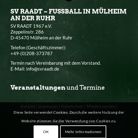
SV RAADT – FUSSBALL IN MÜLHEIM
AN DER RUHR
SV RAADT 1967 e.V.
Zeppelinstr. 286
D-45470 Mülheim an der Ruhr
Telefon (Geschäftszimmer):
+49-(0)208-373787
Termin nach Vereinbarung mit dem Vorstand.
E-Mail: info@svraadt.de
Veranstaltungen
und Termine
Kontakt
|
Impressum
|
Datenschutz
|
Mitglied werden
|
Diese Seite verwendet Cookies. Durch die weitere Nutzung der
Vereinssatzung
Website stimmen Sie der Verwendung von Cookies zu.
© 2019 -SV Raadt 1967 |
by printbrain.de
OK
Mehr Informationen