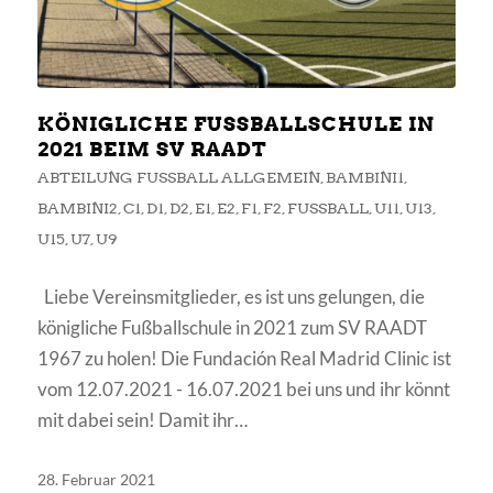
KÖNIGLICHE FUSSBALLSCHULE IN 2
021 BEIM SV RAADT
ABTEILUNG FUSSBALL ALLGEMEIN
,
BAMBINI1
,
BAMBINI2
,
C1
,
D1
,
D2
,
E1
,
E2
,
F1
,
F2
,
FUSSBALL
,
U11
,
U13
,
U15
,
U7
,
U9
Liebe Vereinsmitglieder, es ist uns gelungen, die
königliche Fußballschule in 2021 zum SV RAADT
1967 zu holen! Die Fundación Real Madrid Clinic ist
vom 12.07.2021 - 16.07.2021 bei uns und ihr könnt
mit dabei sein! Damit ihr…
28. Februar 2021