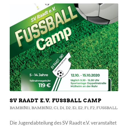
SV RAADT E.V. FUSSBALL CAMP
BAMBINI1
,
BAMBINI2
,
C1
,
D1
,
D2
,
E1
,
E2
,
F1
,
F2
,
FUSSBALL
Die Jugendabteilung des SV Raadt e.V. veranstaltet