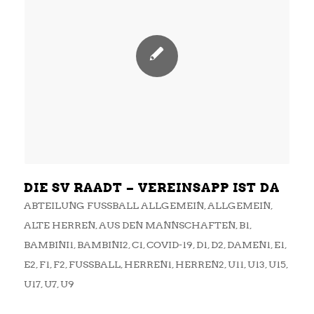
DIE SV RAADT – VEREINSAPP IST DA
ABTEILUNG FUSSBALL ALLGEMEIN
,
ALLGEMEIN
,
ALTE HERREN
,
AUS DEN MANNSCHAFTEN
,
B1
,
BAMBINI1
,
BAMBINI2
,
C1
,
COVID-19
,
D1
,
D2
,
DAMEN1
,
E1
,
E2
,
F1
,
F2
,
FUSSBALL
,
HERREN1
,
HERREN2
,
U11
,
U13
,
U15
,
U17
,
U7
,
U9