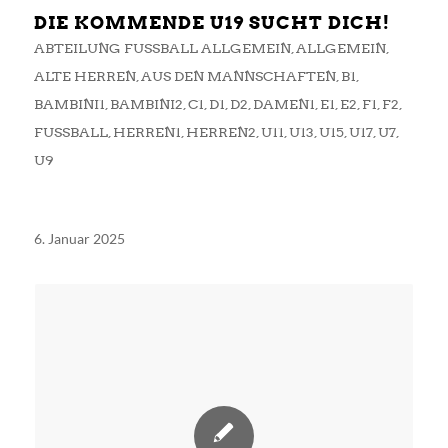
DIE KOMMENDE U19 SUCHT DICH!
ABTEILUNG FUSSBALL ALLGEMEIN
,
ALLGEMEIN
,
ALTE HERREN
,
AUS DEN MANNSCHAFTEN
,
B1
,
BAMBINI1
,
BAMBINI2
,
C1
,
D1
,
D2
,
DAMEN1
,
E1
,
E2
,
F1
,
F2
,
FUSSBALL
,
HERREN1
,
HERREN2
,
U11
,
U13
,
U15
,
U17
,
U7
,
U9
6. Januar 2025