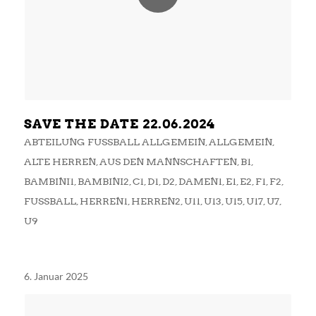
SAVE THE DATE 22.06.2024
ABTEILUNG FUSSBALL ALLGEMEIN
,
ALLGEMEIN
,
ALTE HERREN
,
AUS DEN MANNSCHAFTEN
,
B1
,
BAMBINI1
,
BAMBINI2
,
C1
,
D1
,
D2
,
DAMEN1
,
E1
,
E2
,
F1
,
F2
,
FUSSBALL
,
HERREN1
,
HERREN2
,
U11
,
U13
,
U15
,
U17
,
U7
,
U9
6. Januar 2025