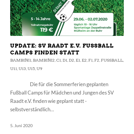
UPDATE: SV RAADT E.V. FUSSBALL C
AMPS FINDEN STATT
BAMBINI1
,
BAMBINI2
,
C1
,
D1
,
D2
,
E1
,
E2
,
F1
,
F2
,
FUSSBALL
,
U11
,
U13
,
U15
,
U9
Die für die Sommerferien geplanten
Fußball Camps für Mädchen und Jungen des SV
Raadt e.V. finden wie geplant statt -
selbstverständlich…
5. Juni 2020