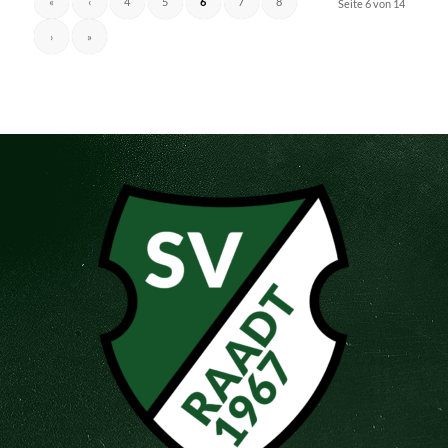
«
‹
4
5
6
7
8
Seite 6 von 14
›
»