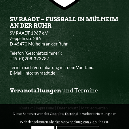
SV RAADT – FUSSBALL IN MÜLHEIM
AN DER RUHR
SV RAADT 1967 e.V.
Zeppelinstr. 286
D-45470 Mülheim an der Ruhr
Telefon (Geschäftszimmer):
+49-(0)208-373787
Termin nach Vereinbarung mit dem Vorstand.
E-Mail: info@svraadt.de
Veranstaltungen
und Termine
Kontakt
|
Impressum
|
Datenschutz
|
Mitglied werden
|
Diese Seite verwendet Cookies. Durch die weitere Nutzung der
Vereinssatzung
Website stimmen Sie der Verwendung von Cookies zu.
© 2019 -SV Raadt 1967 |
by printbrain.de