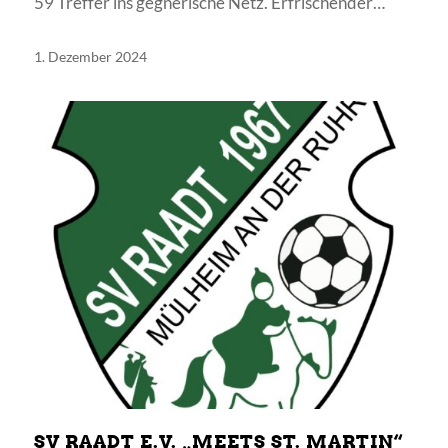
59 Treffer ins gegnerische Netz. Erfrischender…
1. Dezember 2024
SV RAADT E.V. „MEETS ST. MARTIN“