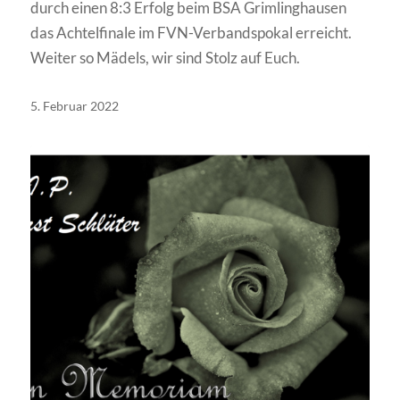
durch einen 8:3 Erfolg beim BSA Grimlinghausen
das Achtelfinale im FVN-Verbandspokal erreicht.
Weiter so Mädels, wir sind Stolz auf Euch.
5. Februar 2022