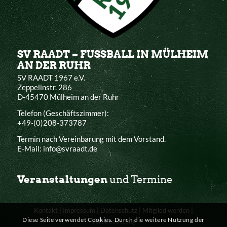
SV RAADT – FUSSBALL IN MÜLHEIM
AN DER RUHR
SV RAADT 1967 e.V.
Zeppelinstr. 286
D-45470 Mülheim an der Ruhr
Telefon (Geschäftszimmer):
+49-(0)208-373787
Termin nach Vereinbarung mit dem Vorstand.
E-Mail: info@svraadt.de
Veranstaltungen
und Termine
Kontakt
|
Impressum
|
Datenschutz
|
Mitglied werden
|
Diese Seite verwendet Cookies. Durch die weitere Nutzung der
Vereinssatzung