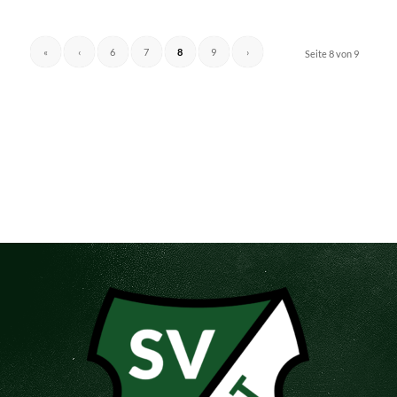
«
‹
6
7
8
9
›
Seite 8 von 9