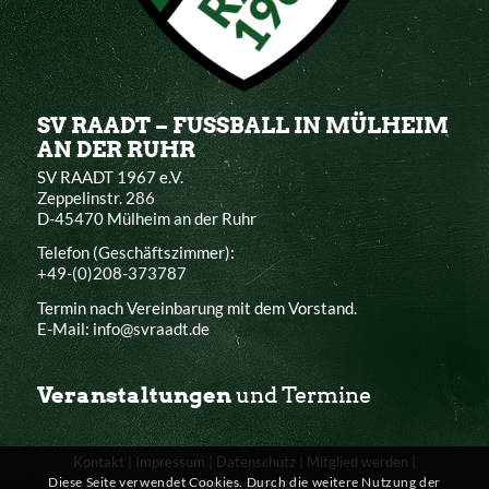
SV RAADT – FUSSBALL IN MÜLHEIM
AN DER RUHR
SV RAADT 1967 e.V.
Zeppelinstr. 286
D-45470 Mülheim an der Ruhr
Telefon (Geschäftszimmer):
+49-(0)208-373787
Termin nach Vereinbarung mit dem Vorstand.
E-Mail: info@svraadt.de
Veranstaltungen
und Termine
Kontakt
|
Impressum
|
Datenschutz
|
Mitglied werden
|
Diese Seite verwendet Cookies. Durch die weitere Nutzung der
Vereinssatzung