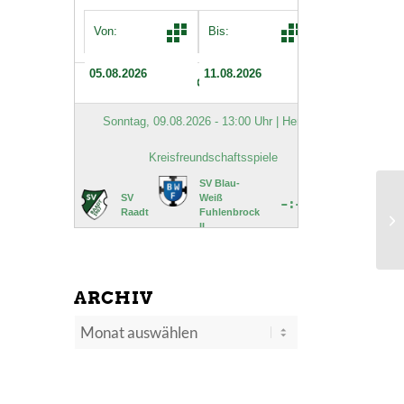
Sp
Fu
ARCHIV