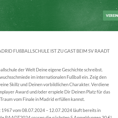
VEREIN
DRID FUßBALLSCHULE IST ZU GAST BEIM SV RAADT
ßballschule der Welt Deine eigene Geschichte schreibst.
wuchsschmiede im internationalen Fußball ein. Zeig den
eine Skillz und Deinen vorbildlichen Charakter. Verdiene
mplayer Award und/oder erspiele Dir Deinen Platz für das
 Traum vom Finale in Madrid erfüllen kannst.
t 1967 vom 08.07.2024 – 12.07.2024 läuft bereits in
de RAADT2024 sparen die nächsten 5 Anmeldungen 30 €!