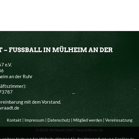
T – FUSSBALL IN MÜLHEIM AN DER
7 e.V.
86
eim an der Ruhr
häftszimmer):
373787
ereinbarung mit dem Vorstand.
svraadt.de
Kontakt
|
Impressum
|
Datenschutz
|
Mitglied werden
|
Vereinssatzung
© 2019 -SV Raadt 1967 |
by printbrain.de
ie weitere Nutzung der Website stimmen Sie der Verwendung von Cookies zu.