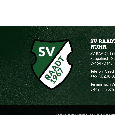
SV RAAD
RUHR
SV RAADT 196
Zeppelinstr. 2
D-45470 Mülh
Telefon (Gesc
+49-(0)208-
Termin nach V
E-Mail: info@
Diese Seite verwendet Cookies. Durch d