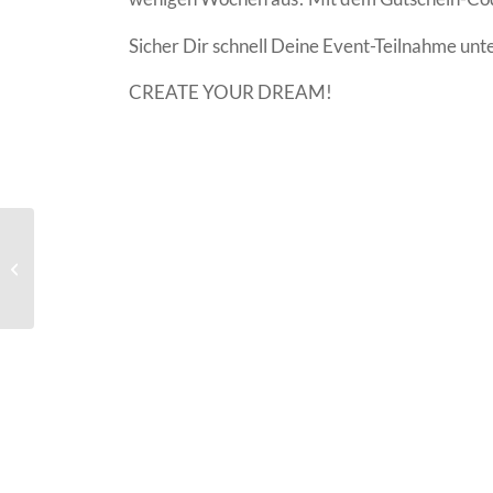
Sicher Dir schnell Deine Event-Teilnahme unt
CREATE YOUR DREAM!
Kick it like Friends! –
Jugendbegegnung vom
09.07. bis 16.07.2024