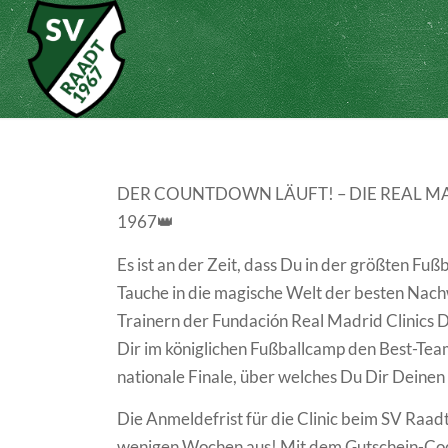
DER COUNTDOWN LÄUFT! – DIE REAL MA
1967👑
Es ist an der Zeit, dass Du in der größten Fu
Tauche in die magische Welt der besten Nach
Trainern der Fundación Real Madrid Clinics D
Dir im königlichen Fußballcamp den Best-Tea
nationale Finale, über welches Du Dir Deinen
Die Anmeldefrist für die Clinic beim SV Raad
wenigen Wochen aus! Mit dem Gutschein-Co