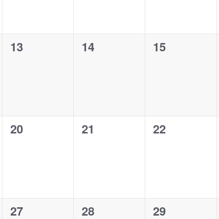
0
0
0
13
14
15
ungen,
Veranstaltungen,
Veranstaltungen,
Veranstaltu
0
0
0
20
21
22
ungen,
Veranstaltungen,
Veranstaltungen,
Veranstaltu
0
0
0
27
28
29