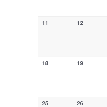
0
0
11
12
Veranstaltungen,
Veranstalt
0
0
18
19
Veranstaltungen,
Veranstalt
0
0
25
26