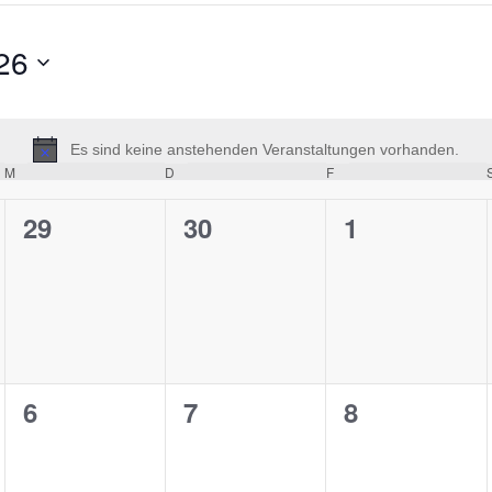
26
Es sind keine anstehenden Veranstaltungen vorhanden.
Hinweis
M
Mittwoch
D
Donnerstag
F
Freitag
0
0
0
29
30
1
ungen,
Veranstaltungen,
Veranstaltungen,
Veranstaltu
0
0
0
6
7
8
ungen,
Veranstaltungen,
Veranstaltungen,
Veranstaltu