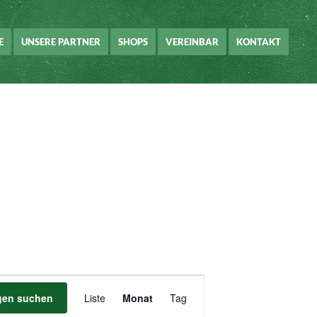
E
UNSERE PARTNER
SHOPS
VEREINBAR
KONTAKT
Veranstaltung
Ansichten-
gen suchen
Liste
Monat
Tag
Navigation