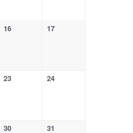
0
0
16
17
ngen,
Veranstaltungen,
Veranstaltungen,
0
0
23
24
ngen,
Veranstaltungen,
Veranstaltungen,
0
0
30
31