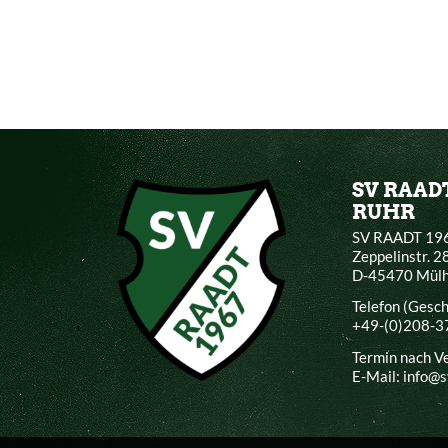
SV RAAD
RUHR
SV RAADT 196
Zeppelinstr. 2
D-45470 Mülh
Telefon (Gesc
+49-(0)208-
Termin nach V
E-Mail: info@