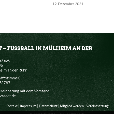
19. Dezember 2021
T – FUSSBALL IN MÜLHEIM AN DER
7 e.V.
86
eim an der Ruhr
häftszimmer):
373787
ereinbarung mit dem Vorstand.
svraadt.de
Kontakt
|
Impressum
|
Datenschutz
|
Mitglied werden
|
Vereinssatzung
© 2019 -SV Raadt 1967 |
by printbrain.de