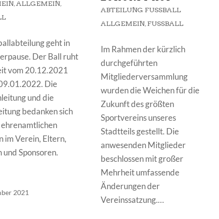
IN
,
ALLGEMEIN
,
ABTEILUNG FUSSBALL A
L
LLGEMEIN
,
FUSSBALL
allabteilung geht in
Im Rahmen der kürzlich
erpause. Der Ball ruht
durchgeführten
eit vom 20.12.2021
Mitgliederversammlung
09.01.2022. Die
wurden die Weichen für die
leitung und die
Zukunft des größten
eitung bedanken sich
Sportvereins unseres
n ehrenamtlichen
Stadtteils gestellt. Die
 im Verein, Eltern,
anwesenden Mitglieder
n und Sponsoren.
beschlossen mit großer
Mehrheit umfassende
Änderungen der
mber 2021
Vereinssatzung.…