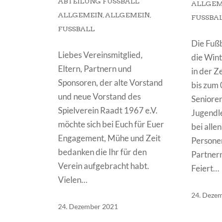
ABTEILUNG FUSSBALL A
LLGEME
LLGEMEIN
,
ALLGEMEIN
,
FUSSBAL
FUSSBALL
Die Fußb
Liebes Vereinsmitglied,
die Wint
Eltern, Partnern und
in der Z
Sponsoren, der alte Vorstand
bis zum 
und neue Vorstand des
Senioren
Spielverein Raadt 1967 e.V.
Jugendl
möchte sich bei Euch für Euer
bei alle
Engagement, Mühe und Zeit
Personen
bedanken die Ihr für den
Partner
Verein aufgebracht habt.
Feiert…
Vielen…
24. Deze
24. Dezember 2021